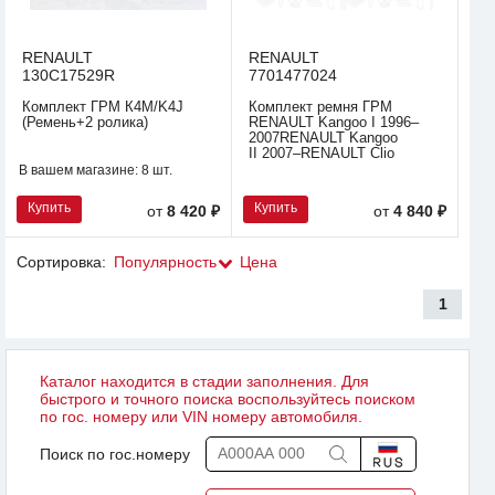
RENAULT
RENAULT
130C17529R
7701477024
Комплект ГРМ К4М/K4J
Комплект ремня ГРМ
(Ремень+2 ролика)
RENAULT Kangoo I 1996–
2007RENAULT Kangoo
II 2007–RENAULT Clio
В вашем магазине:
8 шт.
Купить
Купить
от
8 420 ₽
от
4 840 ₽
Сортировка:
Популярность
Цена
1
Каталог находится в стадии заполнения. Для
быстрого и точного поиска воспользуйтесь поиском
по гос. номеру или VIN номеру автомобиля.
Поиск по гос.номеру