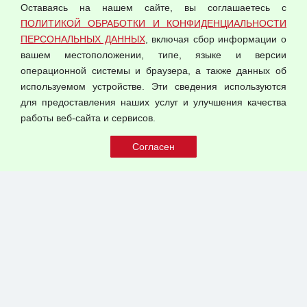
Оставаясь на нашем сайте, вы соглашаетесь с
Согласием на обработку персональных данных
ПОЛИТИКОЙ ОБРАБОТКИ И КОНФИДЕНЦИАЛЬНОСТИ
Оферта оптовой купли-продажи
ПЕРСОНАЛЬНЫХ ДАННЫХ
, включая сбор информации о
Публичная оферта
вашем местоположении, типе, языке и версии
операционной системы и браузера, а также данных об
используемом устройстве. Эти сведения используются
для предоставления наших услуг и улучшения качества
© 2026 ООО "Феникс"
работы веб-сайта и сервисов.
Все права защищены.