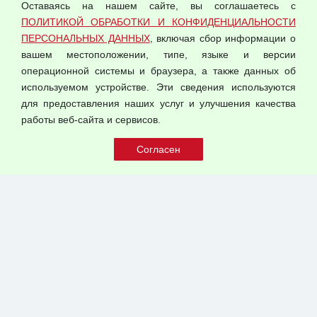
Оставаясь на нашем сайте, вы соглашаетесь с
Согласием на обработку персональных данных
ПОЛИТИКОЙ ОБРАБОТКИ И КОНФИДЕНЦИАЛЬНОСТИ
Оферта оптовой купли-продажи
ПЕРСОНАЛЬНЫХ ДАННЫХ
, включая сбор информации о
Публичная оферта
вашем местоположении, типе, языке и версии
операционной системы и браузера, а также данных об
используемом устройстве. Эти сведения используются
для предоставления наших услуг и улучшения качества
© 2026 ООО "Феникс"
работы веб-сайта и сервисов.
Все права защищены.