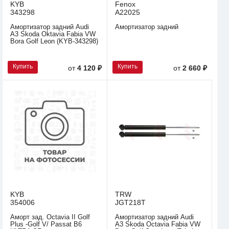
KYB
Fenox
343298
A22025
Амортизатор задний Audi
Амортизатор задний
A3 Skoda Oktavia Fabia VW
Bora Golf Leon (KYB-343298)
Купить
Купить
от
4 120 ₽
от
2 660 ₽
KYB
TRW
354006
JGT218T
Аморт зад. Octavia II Golf
Амортизатор задний Audi
Plus -Golf V/ Passat B6
A3 Skoda Oсtavia Fabia VW