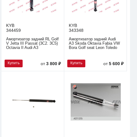
KYB
KYB
344459
343348
Амортизатор задний RL Golf
Амортизатор задний Audi
V Jetta III Passat (3C2. 3C5)
A3 Skoda Oktavia Fabia VW
Octavia II Audi A3
Bora Golf seat Leon Toledo
Купить
Купить
от
3 800 ₽
от
5 600 ₽