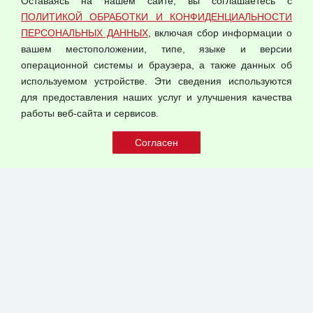
Оставаясь на нашем сайте, вы соглашаетесь с
Согласием на обработку персональных данных
ПОЛИТИКОЙ ОБРАБОТКИ И КОНФИДЕНЦИАЛЬНОСТИ
Оферта оптовой купли-продажи
ПЕРСОНАЛЬНЫХ ДАННЫХ
, включая сбор информации о
Публичная оферта
вашем местоположении, типе, языке и версии
операционной системы и браузера, а также данных об
используемом устройстве. Эти сведения используются
для предоставления наших услуг и улучшения качества
© 2026 ООО "Феникс"
работы веб-сайта и сервисов.
Все права защищены.