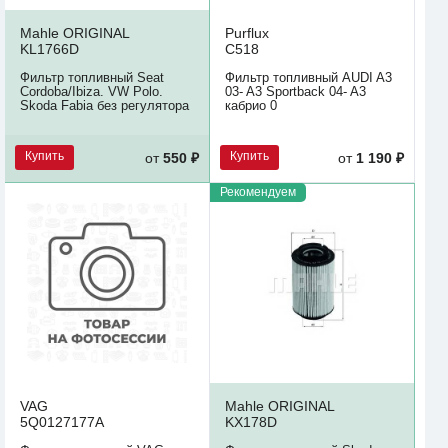
Mahle ORIGINAL
Purflux
KL1766D
C518
Фильтр топливный Seat
Фильтр топливный AUDI A3
Cordoba/Ibiza. VW Polo.
03- A3 Sportback 04- A3
Skoda Fabia без регулятора
кабрио 0
Купить
Купить
от
550 ₽
от
1 190 ₽
Рекомендуем
VAG
Mahle ORIGINAL
5Q0127177A
KX178D