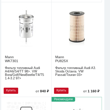
Mann
Mann
WK7301
PU825X
Фильтр топливный Audi
Фильтр топливный Audi A3.
A4/A6/S4/TT 98>. VW
Skoda Octavia. VW
Bora/Golf/NewBeetle/T4/T5
Passat/Touran 03>
1.4-3.2 97>
Купить
Купить
от
840 ₽
от
1 160 ₽
Рекомендуем