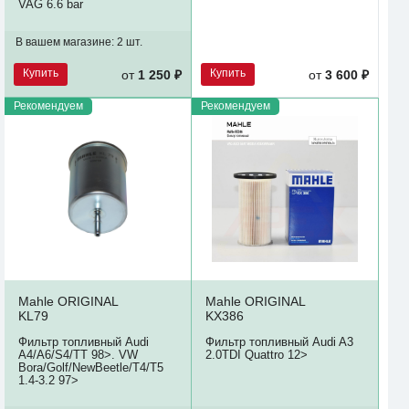
VAG 6.6 bar
В вашем магазине:
2 шт.
Купить
Купить
от
1 250 ₽
от
3 600 ₽
Рекомендуем
Рекомендуем
Mahle ORIGINAL
Mahle ORIGINAL
KL79
KX386
Фильтр топливный Audi
Фильтр топливный Audi A3
A4/A6/S4/TT 98>. VW
2.0TDI Quattro 12>
Bora/Golf/NewBeetle/T4/T5
1.4-3.2 97>