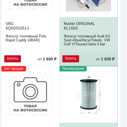
VAG
Mahle ORIGINAL
6Q0201051J
KL1563
Фильтр топливный Polo
Фильтр топливный Audi A3.
Rapid Caddy (4BAR)
Seat Altea/Ibiza/Toledo. VW
Golf V/Touran/Jetta 4 bar
Купить
Купить
от
1 600 ₽
от
1 030 ₽
Хит продаж
Рекомендуем