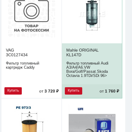
VAG
Mahle ORIGINAL
3C0127434
KL147D
Фильтр топливный
Фильтр топливный Audi
картридж Caddy
A3/A4/A6.VW
Bora/Golf/Passat.Skoda
Octavia 1.9TDi/SDi 96>
Купить
Купить
от
3 720 ₽
от
1 760 ₽