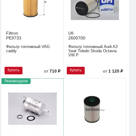
Filtron
Ufi
PE9733
2600700
Фильтр топливный VAG
Фильтр топливный Audi A3
caddy
Seat Toledo Skoda Octavia
VW P
Купить
Купить
от
710 ₽
от
1 120 ₽
Рекомендуем