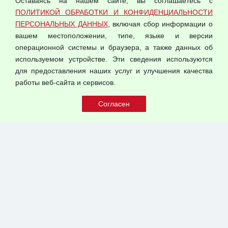
Оставаясь на нашем сайте, вы соглашаетесь с
Согласием на обработку персональных данных
ПОЛИТИКОЙ ОБРАБОТКИ И КОНФИДЕНЦИАЛЬНОСТИ
Оферта оптовой купли-продажи
ПЕРСОНАЛЬНЫХ ДАННЫХ
, включая сбор информации о
Публичная оферта
вашем местоположении, типе, языке и версии
операционной системы и браузера, а также данных об
используемом устройстве. Эти сведения используются
для предоставления наших услуг и улучшения качества
© 2026 ООО "Феникс"
работы веб-сайта и сервисов.
Все права защищены.