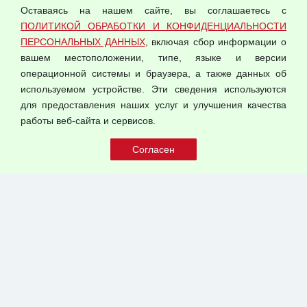
Оставаясь на нашем сайте, вы соглашаетесь с
Согласием на обработку персональных данных
ПОЛИТИКОЙ ОБРАБОТКИ И КОНФИДЕНЦИАЛЬНОСТИ
Оферта оптовой купли-продажи
ПЕРСОНАЛЬНЫХ ДАННЫХ
, включая сбор информации о
Публичная оферта
вашем местоположении, типе, языке и версии
операционной системы и браузера, а также данных об
используемом устройстве. Эти сведения используются
для предоставления наших услуг и улучшения качества
© 2026 ООО "Феникс"
работы веб-сайта и сервисов.
Все права защищены.