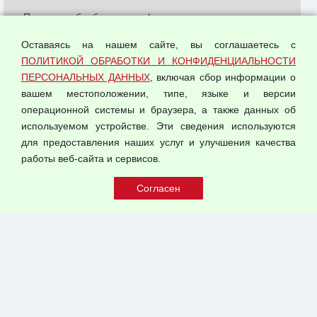
Политика обработки и конфиденциальности
персональных данных
Оставаясь на нашем сайте, вы соглашаетесь с
Согласием на обработку персональных данных
ПОЛИТИКОЙ ОБРАБОТКИ И КОНФИДЕНЦИАЛЬНОСТИ
Оферта оптовой купли-продажи
ПЕРСОНАЛЬНЫХ ДАННЫХ
, включая сбор информации о
Публичная оферта
вашем местоположении, типе, языке и версии
операционной системы и браузера, а также данных об
используемом устройстве. Эти сведения используются
для предоставления наших услуг и улучшения качества
© 2026 ООО "Феникс"
работы веб-сайта и сервисов.
Все права защищены.