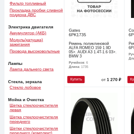
Фильтр топливный
Прокладка пробки сливной
поддона ДВС
Электрика двигателя
Gates
Co
Аккумулятор (АКБ)
6PK1735
6P
Модуль(катушка)
Ремень поликлиновой
Ре
зажигания
ALFA ROMEO 159 1.9D
6P
Провода высоковольтные
05>. AUDI A3 1.4T-1.6 03>.
Ру
BMW 3
Дл
Ручейков
: 6
Лампы
Длина
: 1735
Лампа дальнего света
Купить
К
от
1 270 ₽
Стекла, зеркала
Стекло лобовое
Мойка и Очистка
Щетка стеклоочистителя
левая
Щетка стеклоочистителя
переднего
Щетки стеклоочистителя
переднего (комплект)