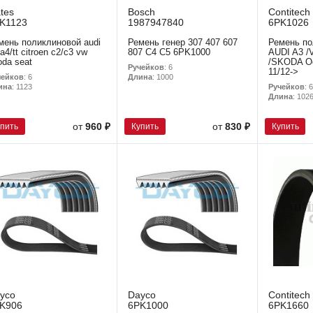
tes
Bosch
Contitech
K1123
1987947840
6PK1026
мень поликлиновой audi
Ремень генер 307 407 607
Ремень по
a4/tt citroen c2/c3 vw
807 C4 C5 6PK1000
AUDI A3 /V
oda seat
/SKODA Oc
Ручейков
: 6
11/12->
чейков
: 6
Длина
: 1000
Ручейков
: 6
ина
: 1123
Длина
: 102
упить
Купить
Купить
от
960 ₽
от
830 ₽
yco
Dayco
Contitech
K906
6PK1000
6PK1660