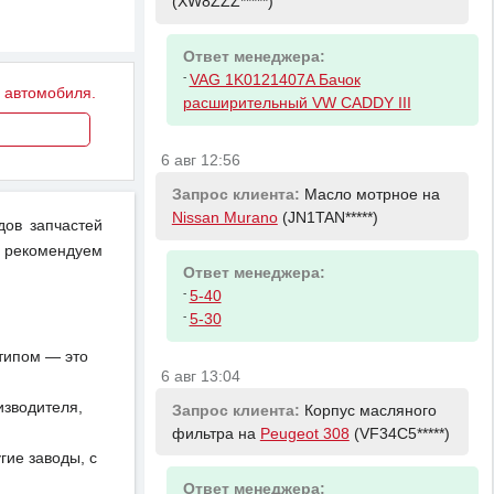
(XW8ZZZ*****)
Ответ менеджера:
-
VAG 1K0121407A Бачок
у автомобиля.
расширительный VW CADDY III
6 авг 12:56
Запрос клиента:
Масло мотрное на
Nissan Murano
(JN1TAN*****)
дов запчастей
 рекомендуем
Ответ менеджера:
-
5-40
-
5-30
отипом — это
6 авг 13:04
изводителя,
Запрос клиента:
Корпус масляного
фильтра на
Peugeot 308
(VF34C5*****)
ие заводы, с
Ответ менеджера: