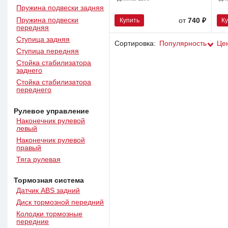
Пружина подвески задняя
Пружина подвески
Купить
К
от
740 ₽
передняя
Ступица задняя
Сортировка:
Популярность
Це
Ступица передняя
Стойка стабилизатора
заднего
Стойка стабилизатора
переднего
Рулевое управление
Наконечник рулевой
левый
Наконечник рулевой
правый
Тяга рулевая
Тормозная система
Датчик ABS задний
Диск тормозной передний
Колодки тормозные
передние