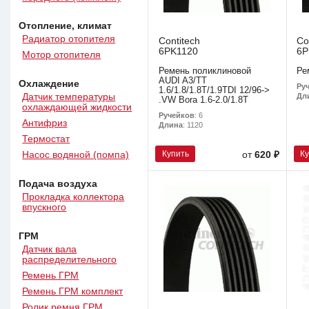
Отопление, климат
Радиатор отопителя
Contitech
Co
6PK1120
6P
Мотор отопителя
Ремень поликлиновой
Ре
AUDI A3/TT
Охлаждение
Ру
1.6/1.8/1.8T/1.9TDI 12/96->
Дл
Датчик температуры
.VW Bora 1.6-2.0/1.8T
охлаждающей жидкости
Ручейков
: 6
Антифриз
Длина
: 1120
Термостат
Купить
К
от
620 ₽
Насос водяной (помпа)
Подача воздуха
Прокладка коллектора
впускного
ГРМ
Датчик вала
распределительного
Ремень ГРМ
Ремень ГРМ комплект
Ролик ремня ГРМ