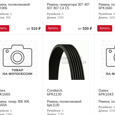
мень поликлиновой
Ремень генератора 307 407
Ремень по
K906
607 807 C4 C5
6PK1660
чейков
: 6
Ручейков
: 6
Ручейков
: 6
ина
: 906
Длина
: 1000
Длина
: 166
упить
Купить
Купить
от
510 ₽
от
530 ₽
tes
Contitech
Gates
K1660
6PK1130
6PK1043
мень генер 306 406
Ремень поликлиновой
Ремень по
SARA
6pk1130
Ручейков
: 6
чейков
: 6
Ручейков
: 6
Длина
: 104
ина
: 1660
Длина
: 1130