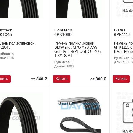
ntitech
Contitech
Gates
K1045
6PK1080
6PK1113
мень поликлиновой
Ремень поликлиновой
Ремень по
K1045
BMW mot.M70/M73 .VW
6PK1113 с 
Golf IV 1.4/PEUGEOT 406
ВАЗ, Рено
чейков
: 6
1.6/1.8/MIT
Ручейков
: 6
ина
: 1045
Ручейков
: 6
Длина
: 1113
Длина
: 1080
упить
Купить
Купить
от
840 ₽
от
800 ₽