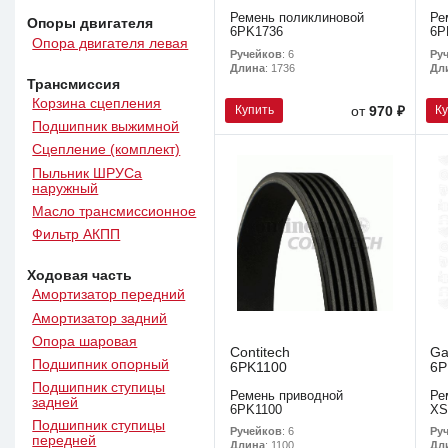
Ремень поликлиновой
Ре
Опоры двигателя
6PK1736
6P
Опора двигателя левая
Ручейков
: 6
Ру
Длина
: 1736
Дл
Трансмиссия
Корзина сцепления
Купить
К
от
970 ₽
Подшипник выжимной
Сцепление (комплект)
Пыльник ШРУСа
наружный
Масло трансмиссионное
Фильтр АКПП
Ходовая часть
Амортизатор передний
Амортизатор задний
Опора шаровая
Contitech
Ga
Подшипник опорный
6PK1100
6P
Подшипник ступицы
Ремень приводной
Ре
задней
6PK1100
X
Подшипник ступицы
Ручейков
: 6
Ру
передней
Длина
: 1100
Дл