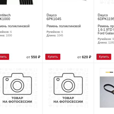
ntitech
Dayco
Dayco
K1000
6PK1045
6DPK119
мень поликлиновой
Ремень поликлиновой
Ремень пр
1.6-1.9TD 
чейков
: 6
Ручейков
: 6
Ford Gala
ина
: 1000
Длина
: 1045
Ручейков
: 6
Длина
: 1195
упить
Купить
Купить
от
550 ₽
от
620 ₽