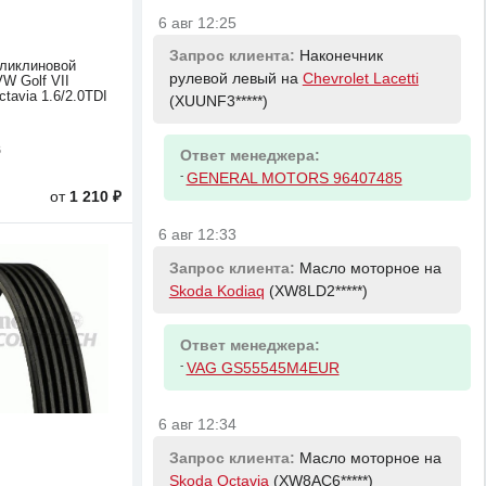
6 авг 12:25
Запрос клиента:
Наконечник
ликлиновой
рулевой левый на
Chevrolet Lacetti
W Golf VII
tavia 1.6/2.0TDI
(XUUNF3*****)
6
Ответ менеджера:
-
GENERAL MOTORS 96407485
от
1 210 ₽
6 авг 12:33
Запрос клиента:
Масло моторное на
Skoda Kodiaq
(XW8LD2*****)
Ответ менеджера:
-
VAG GS55545M4EUR
6 авг 12:34
Запрос клиента:
Масло моторное на
Skoda Octavia
(XW8AC6*****)