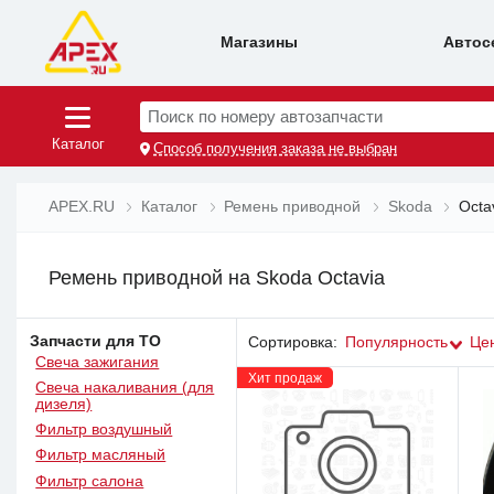
Магазины
Автос
Поиск по номеру автозапчасти
Каталог
Способ получения заказа не выбран
APEX.RU
Каталог
Ремень приводной
Skoda
Octa
Ремень приводной на Skoda Octavia
Запчасти для ТО
Сортировка:
Популярность
Це
Свеча зажигания
Хит продаж
Свеча накаливания (для
дизеля)
Фильтр воздушный
Фильтр масляный
Фильтр салона