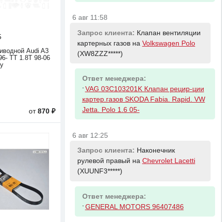
6 авг 11:58
Запрос клиента:
Клапан вентиляции
5
картерных газов на
Volkswagen Polo
иводной Audi A3
(XW8ZZZ*****)
96- TT 1.8T 98-06
xy
Ответ менеджера:
-
VAG 03C103201K Клапан рецир-ции
картер.газов SKODA Fabia. Rapid. VW
Jetta. Polo 1.6 05-
от
870 ₽
6 авг 12:25
Запрос клиента:
Наконечник
рулевой правый на
Chevrolet Lacetti
(XUUNF3*****)
Ответ менеджера:
-
GENERAL MOTORS 96407486