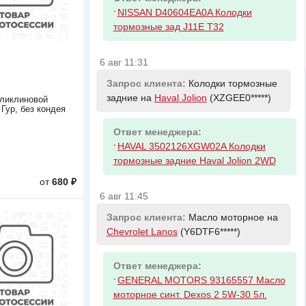
-
NISSAN D40604EA0A Колодки
тормозные зад J11E T32
6 авг 11:31
Запрос клиента:
Колодки тормозные
задние на
Haval Jolion
(XZGEE0*****)
ликлиновой
Гур, без кондея
Ответ менеджера:
-
HAVAL 3502126XGW02A Колодки
тормозные задние Haval Jolion 2WD
от
680 ₽
6 авг 11:45
Запрос клиента:
Масло моторное на
Chevrolet Lanos
(Y6DTF6*****)
Ответ менеджера:
-
GENERAL MOTORS 93165557 Масло
моторное синт. Dexos 2 5W-30 5л.