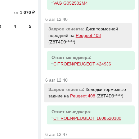
-
VAG G052502M4
от
1 070 ₽
6 авг 12:40
3
4
5
Запрос клиента:
Диск тормозной
передний на
Peugeot 408
(Z8T4D9*****)
Ответ менеджера:
-
CITROEN/PEUGEOT 4249J6
6 авг 12:40
Запрос клиента:
Колодки тормозные
задние на
Peugeot 408
(Z8T4D9*****)
Ответ менеджера:
-
CITROEN/PEUGEOT 1608520380
6 авг 12:47