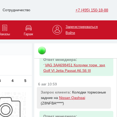
-
VAG 5Q0819669 Фильтр салона
угольный антиаллергенный
+7 (495) 150-18-88
Сотрудничество
Audi/VW/Skoda
Зарегистрироваться
6 авг 10:35
Войти
Заказы
Гараж
Запрос клиента:
Колодки тормозные
задние на
Volkswagen Tiguan
(XW8ZZZ*****)
Ответ менеджера:
-
VAG 3AA698451 Колодки торм. зад
Golf VI Jetta Passat A6.S6 III
3
4
5
6 авг 10:59
Запрос клиента:
Колодки тормозные
задние на
Nissan Qashqai
(Z8NFBA*****)
Ответ менеджера: