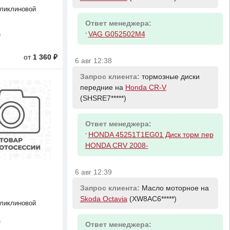
ликлиновой
Ответ менеджера:
-
VAG G052502M4
0
от
1 360 ₽
6 авг 12:38
Запрос клиента:
тормозные диски
передние на
Honda CR-V
(SHSRE7*****)
Ответ менеджера:
-
HONDA 45251T1EG01 Диск торм пер
HONDA CRV 2008-
6 авг 12:39
Запрос клиента:
Масло моторное на
Skoda Octavia
(XW8AC6*****)
ликлиновой
3
Ответ менеджера: