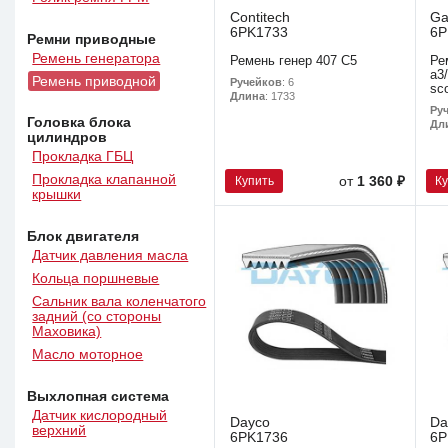
Contitech
Ga
6PK1733
6P
Ремни приводные
Ремень генератора
Ремень генер 407 C5
Ре
a3/
Ремень приводной
Ручейков
: 6
sc
Длина
: 1733
Ру
Головка блока
Дл
цилиндров
Прокладка ГБЦ
Прокладка клапанной
Купить
К
от
1 360 ₽
крышки
Блок двигателя
Датчик давления масла
Кольца поршневые
Сальник вала коленчатого
задний (со стороны
Маховика)
Масло моторное
Выхлопная система
Датчик кислородный
Dayco
Da
верхний
6PK1736
6P