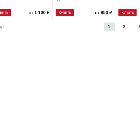
упить
Купить
Купить
от
1 100 ₽
от
950 ₽
1
2
на