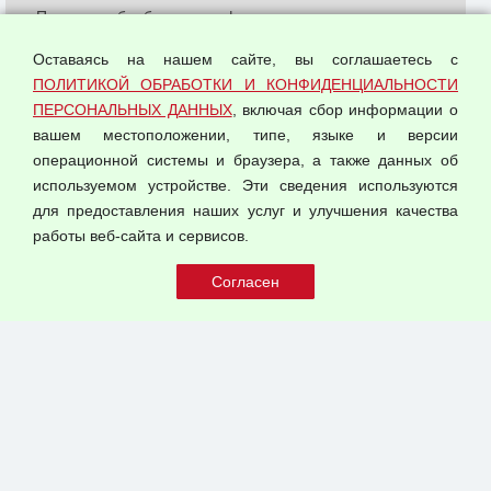
Политика обработки и конфиденциальности
персональных данных
Оставаясь на нашем сайте, вы соглашаетесь с
Согласием на обработку персональных данных
ПОЛИТИКОЙ ОБРАБОТКИ И КОНФИДЕНЦИАЛЬНОСТИ
Оферта оптовой купли-продажи
ПЕРСОНАЛЬНЫХ ДАННЫХ
, включая сбор информации о
Публичная оферта
вашем местоположении, типе, языке и версии
операционной системы и браузера, а также данных об
используемом устройстве. Эти сведения используются
для предоставления наших услуг и улучшения качества
© 2026 ООО "Феникс"
работы веб-сайта и сервисов.
Все права защищены.