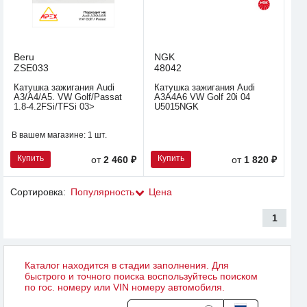
Beru
NGK
ZSE033
48042
Катушка зажигания Audi
Катушка зажигания Audi
A3/A4/A5. VW Golf/Passat
A3A4A6 VW Golf 20i 04
1.8-4.2FSi/TFSi 03>
U5015NGK
В вашем магазине:
1 шт.
Купить
Купить
от
2 460 ₽
от
1 820 ₽
Сортировка:
Популярность
Цена
1
Каталог находится в стадии заполнения. Для
быстрого и точного поиска воспользуйтесь поиском
по гос. номеру или VIN номеру автомобиля.